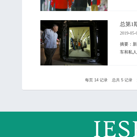
总第1
2019-05-
摘要：新
车和私人
每页
14
记录
总共
5
记录